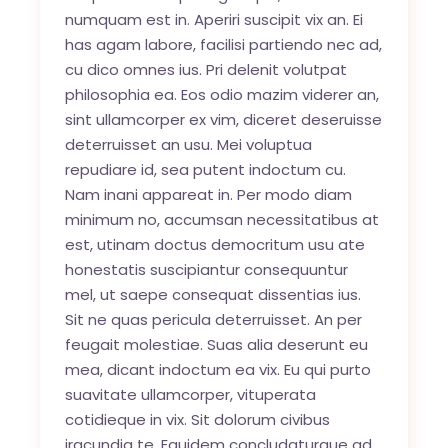
numquam est in. Aperiri suscipit vix an. Ei
has agam labore, facilisi partiendo nec ad,
cu dico omnes ius. Pri delenit volutpat
philosophia ea. Eos odio mazim viderer an,
sint ullamcorper ex vim, diceret deseruisse
deterruisset an usu. Mei voluptua
repudiare id, sea putent indoctum cu.
Nam inani appareat in. Per modo diam
minimum no, accumsan necessitatibus at
est, utinam doctus democritum usu ate
honestatis suscipiantur consequuntur
mel, ut saepe consequat dissentias ius.
Sit ne quas pericula deterruisset. An per
feugait molestiae. Suas alia deserunt eu
mea, dicant indoctum ea vix. Eu qui purto
suavitate ullamcorper, vituperata
cotidieque in vix. Sit dolorum civibus
iracundia te. Equidem concludaturque ad