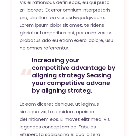
Vis ei rationibus definiebas, eu qui purto
zril laoreet. Ex error omnium interpretaris
pro, alia illum ea vicsasdwqadqwedm.
Lorem ipsum dolor sit amet, te ridens
gloriatur temporibus qui, per enim veritus
probatus ado eu etiam exerci dolore, usu
ne omnes referrentur.
Increasing your
competitive advantage by
aligning strategy Seasing
your competitive advane
by aligning strateg.
Ex eam diceret denique, ut legimus
similique vix, te equidem apeirian
definitionem eos. Ei movet elitr mea. Vis
legendos conceptam ad. Fabulas
vituperata sadipscing ei quo, altera