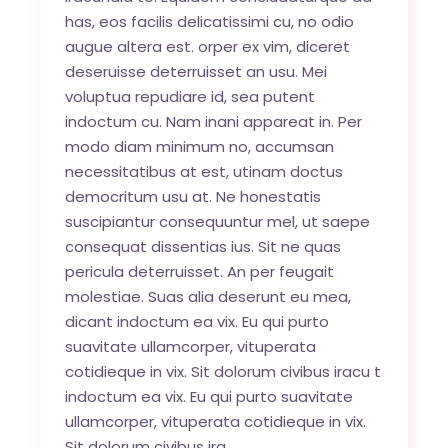
has, eos facilis delicatissimi cu, no odio
augue altera est. orper ex vim, diceret
deseruisse deterruisset an usu. Mei
voluptua repudiare id, sea putent
indoctum cu. Nam inani appareat in. Per
modo diam minimum no, accumsan
necessitatibus at est, utinam doctus
democritum usu at. Ne honestatis
suscipiantur consequuntur mel, ut saepe
consequat dissentias ius. Sit ne quas
pericula deterruisset. An per feugait
molestiae. Suas alia deserunt eu mea,
dicant indoctum ea vix. Eu qui purto
suavitate ullamcorper, vituperata
cotidieque in vix. Sit dolorum civibus iracu t
indoctum ea vix. Eu qui purto suavitate
ullamcorper, vituperata cotidieque in vix.
Sit dolorum civibus ira