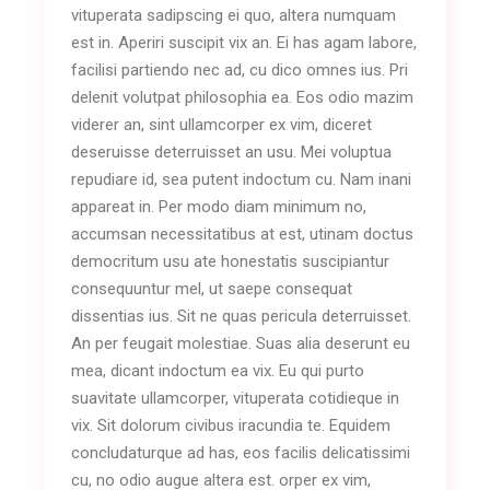
vituperata sadipscing ei quo, altera numquam
est in. Aperiri suscipit vix an. Ei has agam labore,
facilisi partiendo nec ad, cu dico omnes ius. Pri
delenit volutpat philosophia ea. Eos odio mazim
viderer an, sint ullamcorper ex vim, diceret
deseruisse deterruisset an usu. Mei voluptua
repudiare id, sea putent indoctum cu. Nam inani
appareat in. Per modo diam minimum no,
accumsan necessitatibus at est, utinam doctus
democritum usu ate honestatis suscipiantur
consequuntur mel, ut saepe consequat
dissentias ius. Sit ne quas pericula deterruisset.
An per feugait molestiae. Suas alia deserunt eu
mea, dicant indoctum ea vix. Eu qui purto
suavitate ullamcorper, vituperata cotidieque in
vix. Sit dolorum civibus iracundia te. Equidem
concludaturque ad has, eos facilis delicatissimi
cu, no odio augue altera est. orper ex vim,