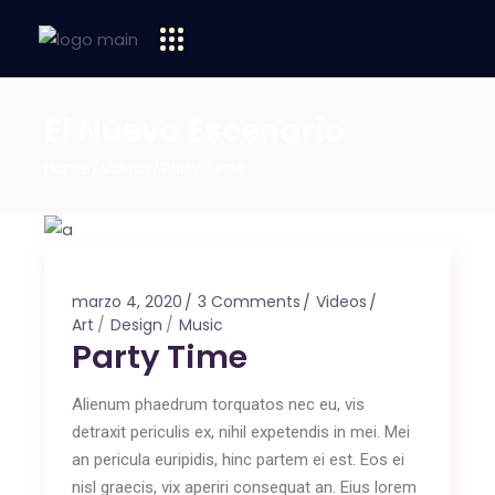
El Nuevo Escenario
Home
Videos
Party Time
marzo 4, 2020
3 Comments
Videos
Art
Design
Music
Party Time
Alienum phaedrum torquatos nec eu, vis
detraxit periculis ex, nihil expetendis in mei. Mei
an pericula euripidis, hinc partem ei est. Eos ei
nisl graecis, vix aperiri consequat an. Eius lorem