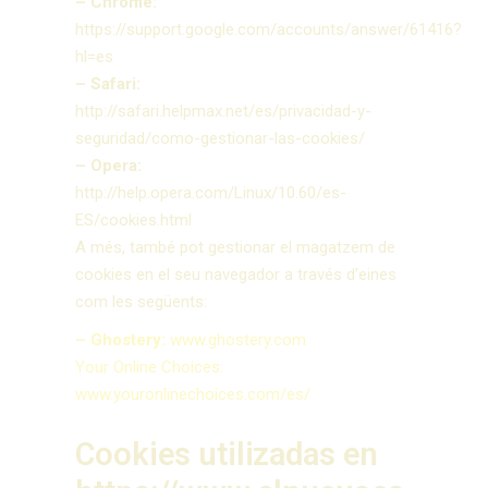
– Chrome:
https://support.google.com/accounts/answer/61416?
hl=es
– Safari:
http://safari.helpmax.net/es/privacidad-y-
seguridad/como-gestionar-las-cookies/
– Opera:
http://help.opera.com/Linux/10.60/es-
ES/cookies.html
A més, també pot gestionar el magatzem de
cookies en el seu navegador a través d’eines
com les següents:
– Ghostery:
www.ghostery.com
Your Online Choices:
www.youronlinechoices.com/es/
Cookies utilizadas en