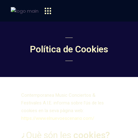
Política de Cookies
Contemporanea Music Conciertos &
Festivales A.I.E. informa sobre l’ús de les
cookies en la seva pàgina web:
https://www.elnuevoescenario.com/
¿
Què són les
cookies?