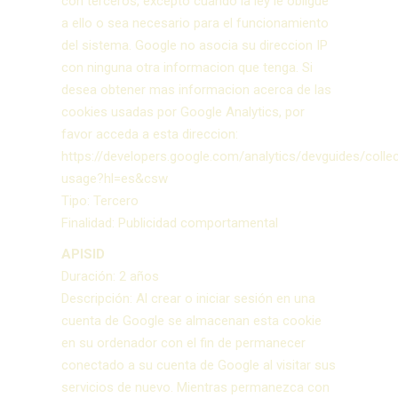
con terceros, excepto cuando la ley le obligue
a ello o sea necesario para el funcionamiento
del sistema. Google no asocia su direccion IP
con ninguna otra informacion que tenga. Si
desea obtener mas informacion acerca de las
cookies usadas por Google Analytics, por
favor acceda a esta direccion:
https://developers.google.com/analytics/devguides/collec
usage?hl=es&csw
Tipo: Tercero
Finalidad: Publicidad comportamental
APISID
Duración: 2 años
Descripción: Al crear o iniciar sesión en una
cuenta de Google se almacenan esta cookie
en su ordenador con el fin de permanecer
conectado a su cuenta de Google al visitar sus
servicios de nuevo. Mientras permanezca con