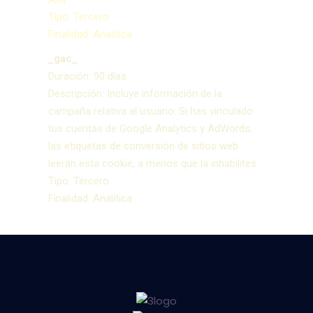
Tipo: Tercero
Finalidad: Analítica
_gac_
Duración: 90 días
Descripción: Incluye información de la
campaña relativa al usuario. Si has vinculado
tus cuentas de Google Analytics y AdWords,
las etiquetas de conversión de sitios web
leerán esta cookie, a menos que la inhabilites
Tipo: Tercero
Finalidad: Analítica