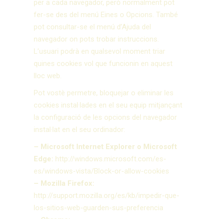
per a cada navegador, però normalment pot
fer-se des del menú Eines o Opcions. També
pot consultar-se el menú d’Ajuda del
navegador on pots trobar instruccions.
L’usuari podrà en qualsevol moment triar
quines cookies vol que funcionin en aquest
lloc web.
Pot vostè permetre, bloquejar o eliminar les
cookies instal·lades en el seu equip mitjançant
la configuració de les opcions del navegador
instal·lat en el seu ordinador:
– Microsoft Internet Explorer o Microsoft
Edge:
http://windows.microsoft.com/es-
es/windows-vista/Block-or-allow-cookies
– Mozilla Firefox:
http://support.mozilla.org/es/kb/impedir-que-
los-sitios-web-guarden-sus-preferencia