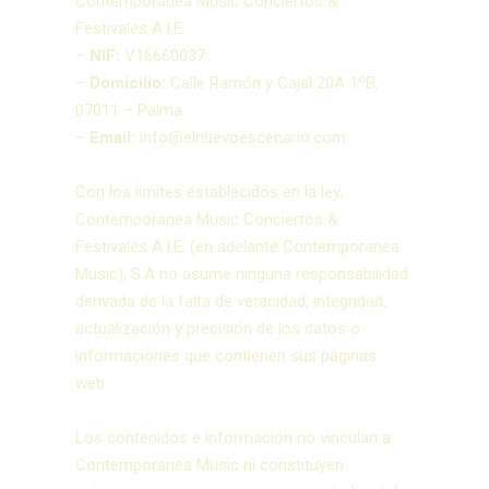
Contemporanea Music Conciertos &
Festivales A.I.E.
–
NIF:
V16660037
–
Domicilio:
Calle Ramón y Cajal 20A 1ºB,
07011 – Palma
–
Email:
info@elnuevoescenario.com
Con los límites establecidos en la ley,
Contemporanea Music Conciertos &
Festivales A.I.E. (en adelante Contemporanea
Music), S.A no asume ninguna responsabilidad
derivada de la falta de veracidad, integridad,
actualización y precisión de los datos o
informaciones que contienen sus páginas
web.
Los contenidos e información no vinculan a
Contemporanea Music ni constituyen