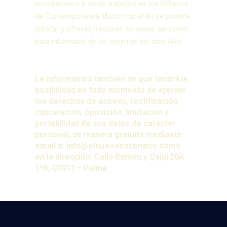
incorporados y serán tratados en los ficheros
de Contemporanea Music con el fin de poderle
prestar y ofrecer nuestros servicios así como
para informarle de las mejoras del sitio Web.
Le informamos también de que tendrá la
posibilidad en todo momento de ejercer
los derechos de acceso, rectificación,
cancelación, oposición, limitación y
portabilidad de sus datos de carácter
personal, de manera gratuita mediante
email a: info@elnuevoescenario.como
en la dirección: Calle Ramón y Cajal 20A
1ºB, 07011 – Palma.