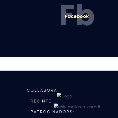
Fb
Facebook
COL·LABORA:
RECINTE:
PATROCINADORS: