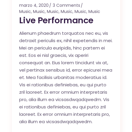
marzo 4, 2020
3 Comments
Music
,
Music
,
Music
,
Music
,
Music
,
Music
Live Performance
Alienum phaedrum torquatos nec eu, vis
detraxit periculis ex, nihil expetendis in mei.
Mei an pericula euripidis, hinc partem ei
est. Eos ei nisl graecis, vix aperiri
consequat an. Eius lorem tincidunt vix at,
vel pertinax sensibus id, error epicurei mea
et. Mea facilisis urbanitas moderatius id.
Vis ei rationibus definiebas, eu qui purto
zril laoreet. Ex error omnium interpretaris
pro, alia illum ea vicsasdwqadqwedm. Vis
ei rationibus definiebas, eu qui purto zril
laoreet. Ex error omnium interpretaris pro,
alia illum ea vicsasdwqadqwedm.